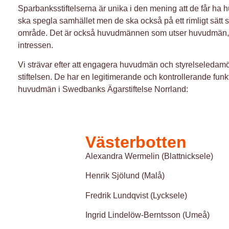
Sparbanksstiftelserna är unika i den mening att de får ha 
ska spegla samhället men de ska också på ett rimligt sät
område. Det är också huvudmännen som utser huvudmän, detta 
intressen.
Vi strävar efter att engagera huvudmän och styrelseledamöt
stiftelsen. De har en legitimerande och kontrollerande fun
huvudmän i Swedbanks Ägarstiftelse Norrland:
Västerbotten
Alexandra Wermelin (Blattnicksele)
Henrik Sjölund (Malå)
Fredrik Lundqvist (Lycksele)
Ingrid Lindelöw-Berntsson (Umeå)