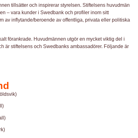
en tillsätter och inspirerar styrelsen. Stiftelsens huvudmän
n – vara kunder i Swedbank och profiler inom sitt
av inflytande/beroende av offentliga, privata eller politiska
okalt förankrade. Huvudmännen utgör en mycket viktig del i
g och är stiftelsens och Swedbanks ambassadörer. Följande är
nd
öldsvik)
l)
ll)
rk)