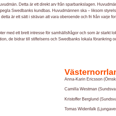
huvudmän. Detta är ett direkt arv från sparbankslagen. Huvudmänn
t spegla Swedbanks kundbas. Huvudmännen ska – liksom styrelse
är ett sätt i strävan att vara oberoende och fri från varje form 
er med ett brett intresse för samhällsfrågor och som är starkt l
ktion, de bidrar till stiftelsens och Swedbanks lokala förankrin
Västernorrla
Anna-Karin Ericsson (Örnsk
Camilla Westman (Sundsval
Kristoffer Berglund (Sundsva
Tomas Widenfalk (Ljungave