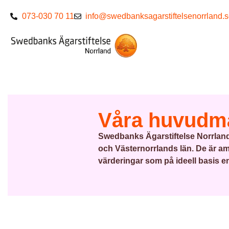
073-030 70 11
info@swedbanksagarstiftelsenorrland.
Våra huvudm
Swedbanks Ägarstiftelse Norrlan
och Västernorrlands län. De är a
värderingar som på ideell basis e