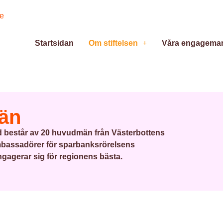
se
Startsidan
Om stiftelsen
Våra engagema
än
d består av 20 huvudmän från Västerbottens
mbassadörer för sparbanksrörelsens
ngagerar sig för regionens bästa.